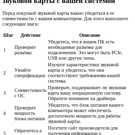
звуковой карты с вашей системой
Перед покупкой звуковой карты важно убедиться в ее
совместимости с вашим компьютером. Для этого выполните
следующие шаги:
Шаг
Действие
Описание
Убедитесь, что в вашем ПК есть
Проверьте
необходимые разъемы для
1
разъёмы
подключения. Это могут быть PCIe,
USB или другие типы.
Изучите характеристики звуковой
Узнайте
карты и убедитесь, что они
2
спецификации
соответствуют требованиям вашей
системы.
Проверьте, поддерживает ли звуковая
Совместимость
3
карта вашу операционную систему.
с ОС
Обратите внимание на драйвера.
Убедитесь, что блок питания вашего
Проверьте
компьютера может обеспечить
4
мощность
достаточную мощность для работы
блока питания
звуковой карты.
Посетите сайт производителя для
Обратитесь к
5
получения информации о