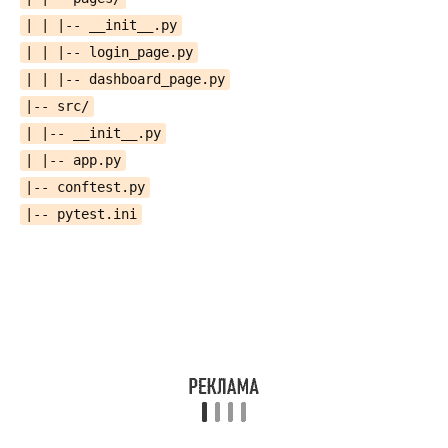
| | |-- __init__.py
| | |-- login_page.py
| | |-- dashboard_page.py
|-- src/
| |-- __init__.py
| |-- app.py
|-- conftest.py
|-- pytest.ini