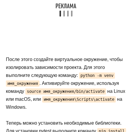
После этого создайте виртуальное окружение, чтобы
изолировать зависимости проекта. Для этого
выполните следующую команду:
python -m venv
. Активируйте окружение, используя
имя_окружения
команду
на Linux
source имя_окружения/bin/activate
или macOS, или
на
имя_окружения\Scripts\activate
Windows.
Теперь можно установить необходимые библиотеки.
Для установки pytest выполните команду
pip install