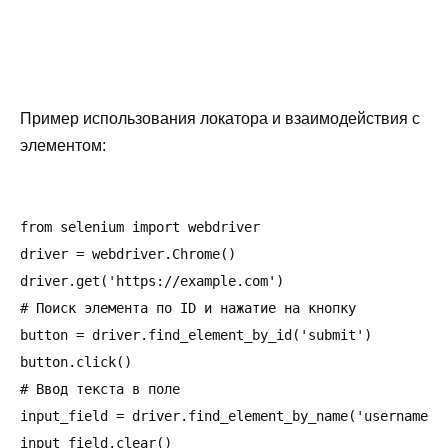
Пример использования локатора и взаимодействия с
элементом:
from selenium import webdriver

driver = webdriver.Chrome()

driver.get('https://example.com')

# Поиск элемента по ID и нажатие на кнопку

button = driver.find_element_by_id('submit')

button.click()

# Ввод текста в поле

input_field = driver.find_element_by_name('username')

input_field.clear()
