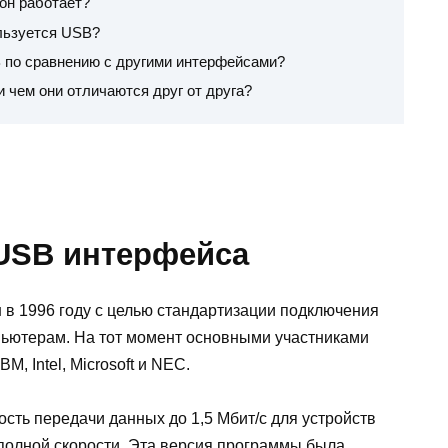
 он работает?
льзуется USB?
 по сравнению с другими интерфейсами?
 чем они отличаются друг от друга?
 USB интерфейса
н в 1996 году с целью стандартизации подключения
пьютерам. На тот момент основными участниками
, Intel, Microsoft и NEC.
сть передачи данных до 1,5 Мбит/с для устройств
в полной скорости. Эта версия программы была