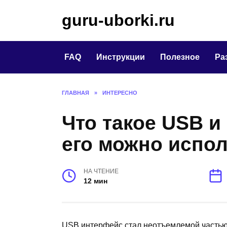
Перейти
guru-uborki.ru
к
содержанию
FAQ
Инструкции
Полезное
Ра
ГЛАВНАЯ
»
ИНТЕРЕСНО
Что такое USB и
его можно испо
НА ЧТЕНИЕ
12 мин
USB интерфейс стал неотъемлемой частью