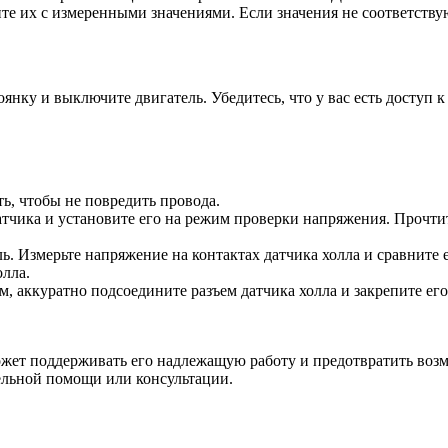
те их с измеренными значениями. Если значения не соответствую
янку и выключите двигатель. Убедитесь, что у вас есть доступ к
ь, чтобы не повредить провода.
тчика и установите его на режим проверки напряжения. Прочтит
ь. Измерьте напряжение на контактах датчика холла и сравните
олла.
 аккуратно подсоедините разъем датчика холла и закрепите его 
ожет поддерживать его надлежащую работу и предотвратить воз
ельной помощи или консультации.