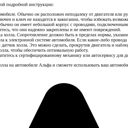
этой подробной инструкции:
омобиле. Обычно он расположен неподалеку от двигателя или ру
лючен и ключ не находится в зажигании, чтобы избежать возмо
 Обычно он имеет небольшой корпус с проводами, подключенными
итесь, что они надежно закреплены и не имеют повреждений.
 холла. Сопротивление должно быть в пределах нормы, указанн
ла к электронной системе автомобиля. Если какие-либо провода
 датчик холла. Это можно сделать, прокрутив двигатель и наблю
олла, чтобы обеспечить оптимальную работу.
ратитесь к сертифицированному механику или автосервису для д
лла на автомобиле Альфа и сможете использовать ваш автомоби