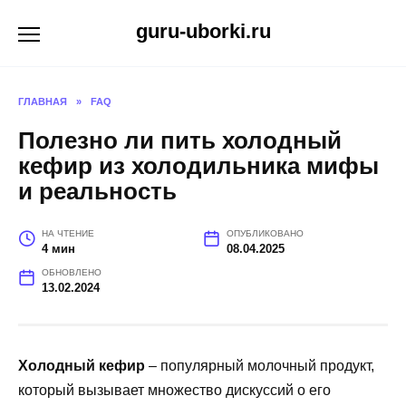
Перейти
guru-uborki.ru
к
содержанию
ГЛАВНАЯ
»
FAQ
Полезно ли пить холодный
кефир из холодильника мифы
и реальность
НА ЧТЕНИЕ
ОПУБЛИКОВАНО
4 мин
08.04.2025
ОБНОВЛЕНО
13.02.2024
Холодный кефир
– популярный молочный продукт,
который вызывает множество дискуссий о его