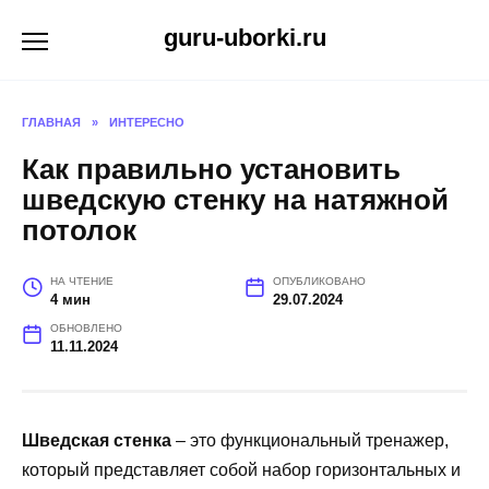
Перейти
guru-uborki.ru
к
содержанию
ГЛАВНАЯ
»
ИНТЕРЕСНО
Как правильно установить
шведскую стенку на натяжной
потолок
НА ЧТЕНИЕ
ОПУБЛИКОВАНО
4 мин
29.07.2024
ОБНОВЛЕНО
11.11.2024
Шведская стенка
– это функциональный тренажер,
который представляет собой набор горизонтальных и