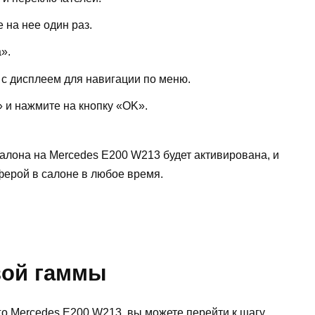
 на нее один раз.
».
 с дисплеем для навигации по меню.
 и нажмите на кнопку «OK».
алона на Mercedes E200 W213 будет активирована, и
ерой в салоне в любое время.
вой гаммы
го Mercedes E200 W213, вы можете перейти к шагу