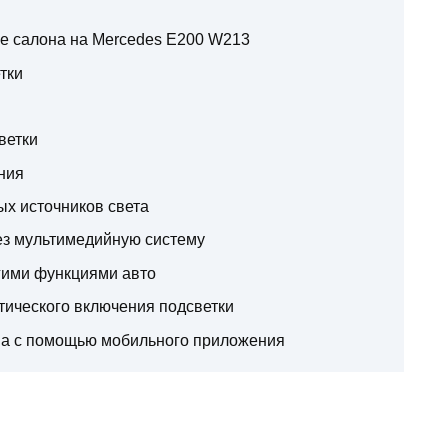
е салона на Mercedes E200 W213
тки
ветки
ния
х источников света
ез мультимедийную систему
угими функциями авто
атического включения подсветки
на с помощью мобильного приложения