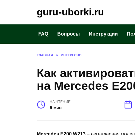
Перейти
guru-uborki.ru
к
содержанию
FAQ
Вопросы
Инструкции
По
ГЛАВНАЯ
»
ИНТЕРЕСНО
Как активироват
на Mercedes E20
НА ЧТЕНИЕ
9 мин
Mercedes E200 W213
– легендарная модель